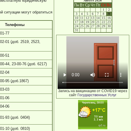
т бесплатную юридическую
Август 2026
Пн
Вт
Ср
Чт
Пт
Сб
Вс
1
2
й ситуации могут обратиться
3
4
5
6
7
8
9
10
11
12
13
14
15
16
17
18
19
20
21
22
23
Телефоны
24
25
26
27
28
29
30
31
-01-77
-02-01 (доб. 2519, 2523,
-00-51
-00-44, 23-00-76 (доб. 6217)
-02-04
-00-95 (доб.1867)
-03-03
Запись на вакцинацию от COVID19 через
сайт
Государственных Услуг
-01-06
-04-06
-01-93 (доб. 0404)
-01-10 (доб. 0810)