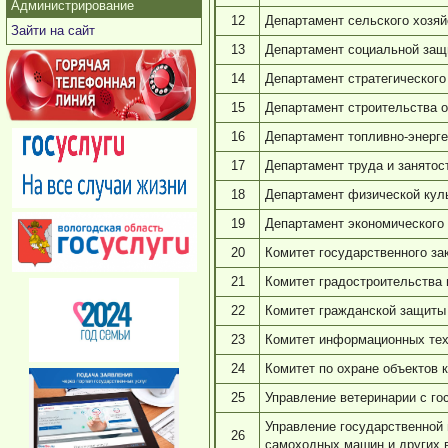
Администрирование
12
Департамент сельского хозяй
Зайти на сайт
13
Департамент социальной защ
14
Департамент стратегического
15
Департамент строительства 
16
Департамент топливно-энерге
17
Департамент труда и занятос
18
Департамент физической куль
19
Департамент экономического 
20
Комитет государственного за
21
Комитет градостроительства 
22
Комитет гражданской защиты 
23
Комитет информационных тех
24
Комитет по охране объектов 
25
Управление ветеринарии с го
Управление государственной 
26
самоходных машин и других в