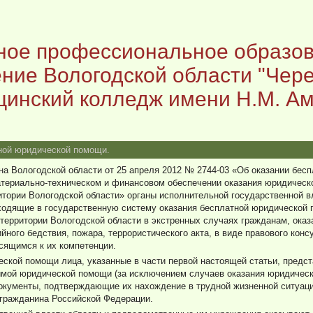
ое профессиональное образо
ние Вологодской области "Чер
цинский колледж имени Н.М. Ам
ной юридической помощи.
она Вологодской области от 25 апреля 2012 № 2744-03 «Об оказании бе
териально-техническом и финансовом обеспечении оказания юридическ
итории Вологодской области» органы исполнительной государственной в
ходящие в государственную систему оказания бесплатной юридической 
ерритории Вологодской области в экстренных случаях гражданам, оказ
йного бедствия, пожара, террористического акта, в виде правового конс
сящимся к их компетенции.
еской помощи лица, указанные в части первой настоящей статьи, предс
имой юридической помощи (за исключением случаев оказания юридическ
документы, подтверждающие их нахождение в трудной жизненной ситуаци
гражданина Российской Федерации.