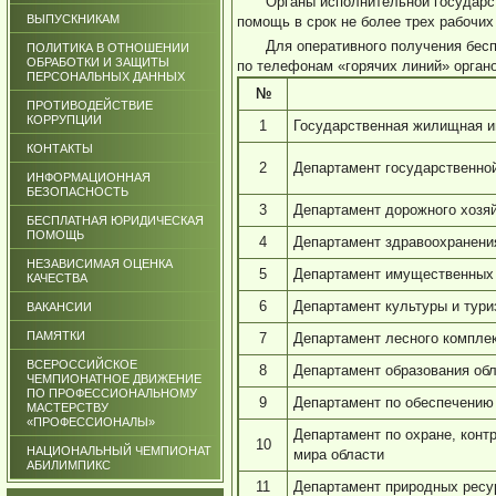
Органы исполнительной государс
ВЫПУСКНИКАМ
помощь в срок не более трех рабочих
Для оперативного получения бес
ПОЛИТИКА В ОТНОШЕНИИ
ОБРАБОТКИ И ЗАЩИТЫ
по телефонам «горячих линий» орган
ПЕРСОНАЛЬНЫХ ДАННЫХ
№
ПРОТИВОДЕЙСТВИЕ
КОРРУПЦИИ
1
Государственная жилищная и
КОНТАКТЫ
2
Департамент государственной
ИНФОРМАЦИОННАЯ
БЕЗОПАСНОСТЬ
3
Департамент дорожного хозяй
БЕСПЛАТНАЯ ЮРИДИЧЕСКАЯ
ПОМОЩЬ
4
Департамент здравоохранени
НЕЗАВИСИМАЯ ОЦЕНКА
5
Департамент имущественных 
КАЧЕСТВА
6
Департамент культуры и тури
ВАКАНСИИ
ПАМЯТКИ
7
Департамент лесного компле
ВСЕРОССИЙСКОЕ
8
Департамент образования об
ЧЕМПИОНАТНОЕ ДВИЖЕНИЕ
ПО ПРОФЕССИОНАЛЬНОМУ
9
Департамент по обеспечению
МАСТЕРСТВУ
«ПРОФЕССИОНАЛЫ»
Департамент по охране, конт
10
НАЦИОНАЛЬНЫЙ ЧЕМПИОНАТ
мира области
АБИЛИМПИКС
11
Департамент природных ресу