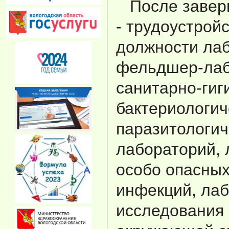
После завер
- трудоустрой
должности лаб
фельдшер-лаб
санитарно-гиг
бактериологич
паразитологич
лабораторий, 
особо опасных
инфекций, ла
исследования