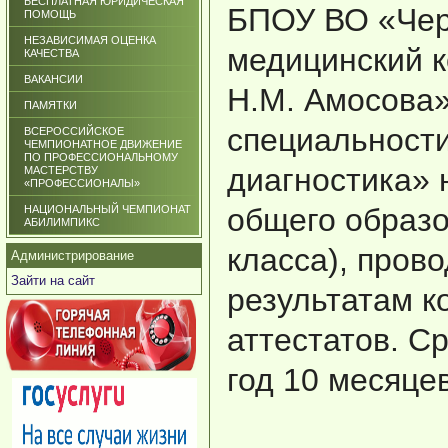
БЕСПЛАТНАЯ ЮРИДИЧЕСКАЯ
БПОУ ВО «Чер
ПОМОЩЬ
НЕЗАВИСИМАЯ ОЦЕНКА
медицинский 
КАЧЕСТВА
ВАКАНСИИ
Н.М. Амосова»
ПАМЯТКИ
специальност
ВСЕРОССИЙСКОЕ
ЧЕМПИОНАТНОЕ ДВИЖЕНИЕ
ПО ПРОФЕССИОНАЛЬНОМУ
диагностика» 
МАСТЕРСТВУ
«ПРОФЕССИОНАЛЫ»
общего образо
НАЦИОНАЛЬНЫЙ ЧЕМПИОНАТ
АБИЛИМПИКС
класса), прово
Администрирование
Зайти на сайт
результатам к
аттестатов. Ср
год 10 месяцев