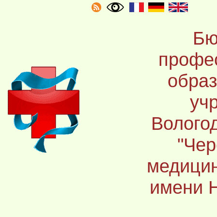
Бю
профе
образ
уч
Волого
"Чер
медицин
имени 