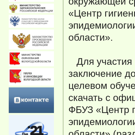
окружающей с
«Центр гигиен
эпидемиологии
области».
Для участия в
заключение до
целевом обуч
скачать с офи
ФБУЗ «Центр г
эпидемиологии
области» (раз